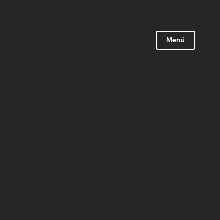
Menü
Menü
×
×