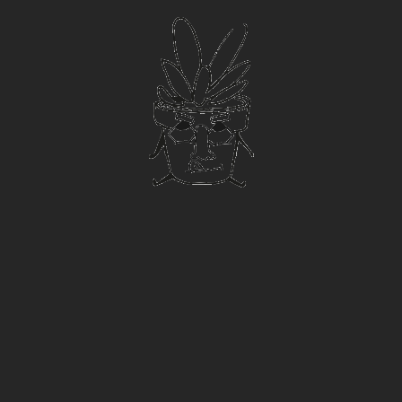
Brot
Samen­
Tilko
&
fritze
Salz
hei_
Tragwe
Röder
INNOVATION
Heidelb