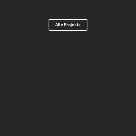
Alle Projekte
Alle Projekte
×
×